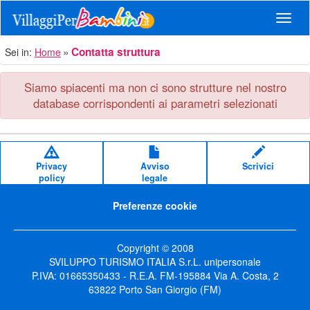
Navig
Contatta struttura
Sei in:
Home
Siamo spiacenti ma non ci sono strutture nel nostro
database corrispondenti ai parametri selezionati
Privacy
Avviso
Scrivici
policy
legale
Preferenze cookie
Copyright © 2008
SVILUPPO TURISMO ITALIA S.r.L. unipersonale
P.IVA: 01665350433 - R.E.A. FM-195884 Via A. Costa, 2
63822 Porto San Giorgio (FM)