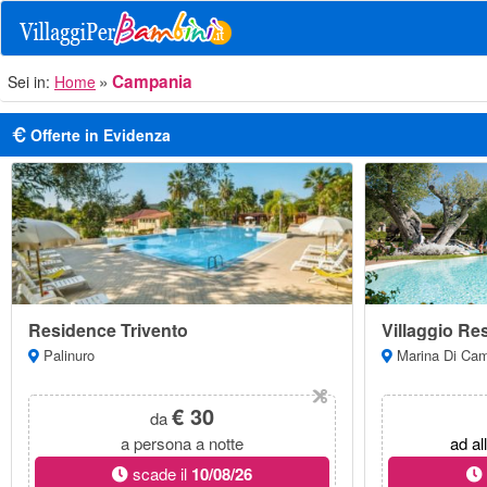
Campania
Sei in:
Home
Offerte in Evidenza
Residence Trivento
Villaggio Re
Palinuro
Marina Di Cam
€ 30
da
a persona a notte
ad al
scade il
10/08/26