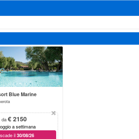
sort Blue Marine
erota
€ 2150
da
loggio a settimana
scade il
30/08/26