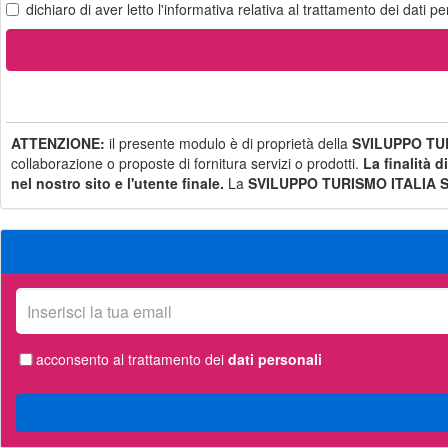
dichiaro di aver letto
l'informativa
relativa al trattamento dei dati pe
ATTENZIONE:
il presente modulo è di proprietà della
SVILUPPO TUR
collaborazione o proposte di fornitura servizi o prodotti.
La finalità d
nel nostro sito e l'utente finale.
La
SVILUPPO TURISMO ITALIA S.
La
tua
email
acconsento al trattamento dei
dati personali