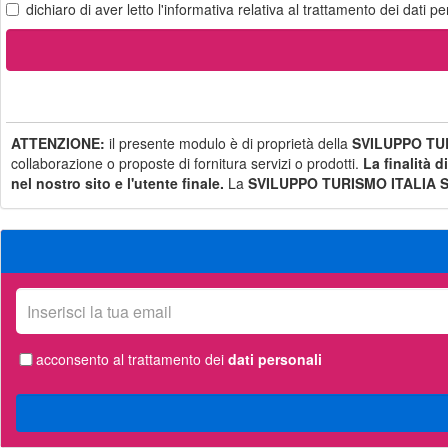
dichiaro di aver letto
l'informativa
relativa al trattamento dei dati pe
ATTENZIONE:
il presente modulo è di proprietà della
SVILUPPO TUR
collaborazione o proposte di fornitura servizi o prodotti.
La finalità d
nel nostro sito e l'utente finale.
La
SVILUPPO TURISMO ITALIA S.
La
tua
email
acconsento al trattamento dei
dati personali