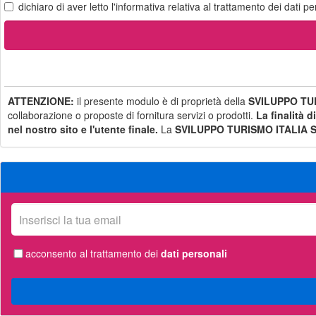
dichiaro di aver letto
l'informativa
relativa al trattamento dei dati pe
ATTENZIONE:
il presente modulo è di proprietà della
SVILUPPO TUR
collaborazione o proposte di fornitura servizi o prodotti.
La finalità d
nel nostro sito e l'utente finale.
La
SVILUPPO TURISMO ITALIA S.
La
tua
email
acconsento al trattamento dei
dati personali