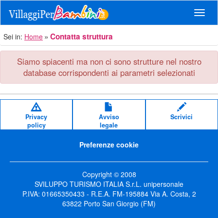
Navig
Contatta struttura
Sei in:
Home
Siamo spiacenti ma non ci sono strutture nel nostro
database corrispondenti ai parametri selezionati
Privacy
Avviso
Scrivici
policy
legale
Preferenze cookie
Copyright © 2008
SVILUPPO TURISMO ITALIA S.r.L. unipersonale
P.IVA: 01665350433 - R.E.A. FM-195884 Via A. Costa, 2
63822 Porto San Giorgio (FM)