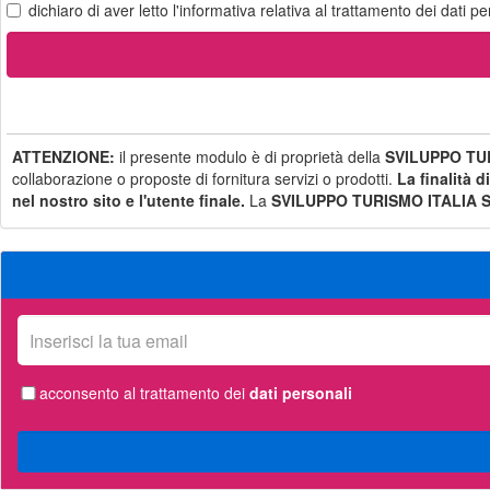
dichiaro di aver letto
l'informativa
relativa al trattamento dei dati pe
ATTENZIONE:
il presente modulo è di proprietà della
SVILUPPO TUR
collaborazione o proposte di fornitura servizi o prodotti.
La finalità d
nel nostro sito e l'utente finale.
La
SVILUPPO TURISMO ITALIA S.
La
tua
email
acconsento al trattamento dei
dati personali