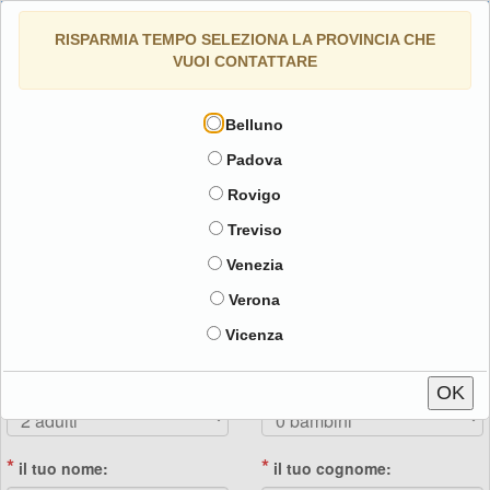
Navig
RISPARMIA TEMPO SELEZIONA LA PROVINCIA CHE
VUOI CONTATTARE
Contatta struttura
Sei in:
Home
Belluno
Richiedi un preventivo
Padova
Rovigo
*
seleziona il trattamento desiderato:
Treviso
Venezia
*
*
data arrivo:
data partenza:
Verona
Vicenza
*
*
adulti:
bambini:
OK
*
*
il tuo nome:
il tuo cognome: