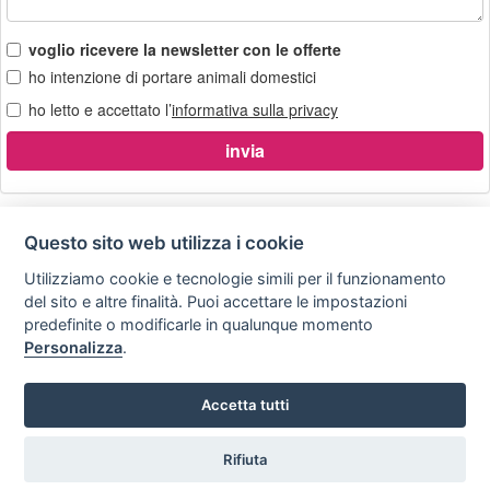
voglio ricevere la newsletter con le offerte
ho intenzione di portare animali domestici
ho letto e accettato l’
informativa sulla privacy
Questo sito web utilizza i cookie
Utilizziamo cookie e tecnologie simili per il funzionamento
Privacy
Avviso
Scrivici
policy
legale
del sito e altre finalità. Puoi accettare le impostazioni
predefinite o modificarle in qualunque momento
Preferenze cookie
Personalizza
.
Accetta tutti
Copyright © 2008
SVILUPPO TURISMO ITALIA S.r.L. unipersonale
P.IVA: 01665350433 - R.E.A. FM-195884 Via A. Costa, 2
Rifiuta
Vuoi ricevere le offerte?
63822 Porto San Giorgio (FM)