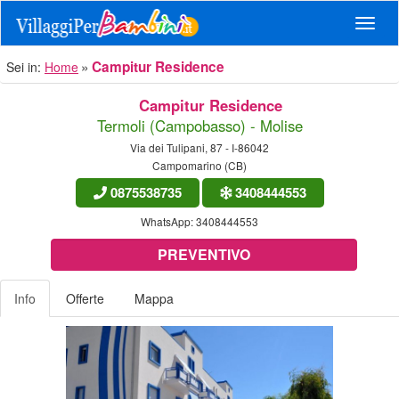
Navig
Campitur Residence
Sei in:
Home
Campitur Residence
Termoli (Campobasso) - Molise
Via dei Tulipani, 87 - I-86042
Campomarino (CB)
0875538735
3408444553
WhatsApp:
3408444553
PREVENTIVO
Info
Offerte
Mappa
Previous
Nex