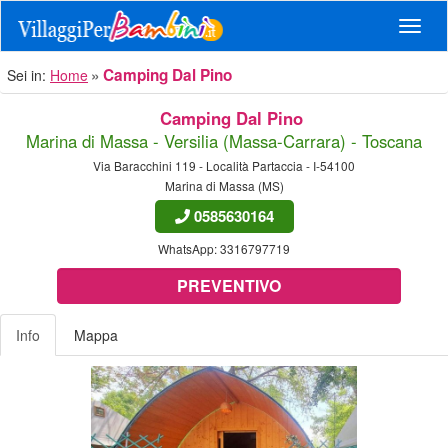
Navig
Camping Dal Pino
Sei in:
Home
Camping Dal Pino
Marina di Massa - Versilia (Massa-Carrara) - Toscana
Via Baracchini 119 - Località Partaccia - I-54100
Marina di Massa (MS)
0585630164
WhatsApp:
3316797719
PREVENTIVO
Info
Mappa
Previous
Nex