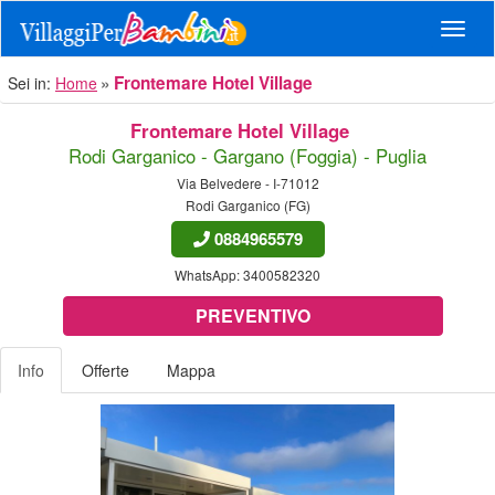
Navig
Frontemare Hotel Village
Sei in:
Home
Frontemare Hotel Village
Rodi Garganico - Gargano (Foggia) - Puglia
Via Belvedere - I-71012
Rodi Garganico (FG)
0884965579
WhatsApp:
3400582320
PREVENTIVO
Info
Offerte
Mappa
Previous
Nex