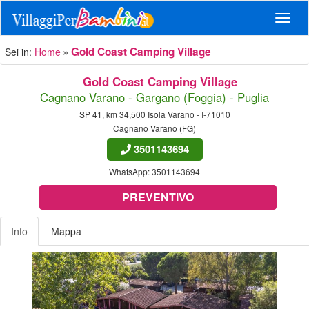
Navig
Gold Coast Camping Village
Sei in:
Home
Gold Coast Camping Village
Cagnano Varano - Gargano (Foggia) - Puglia
SP 41, km 34,500 Isola Varano - I-71010
Cagnano Varano (FG)
3501143694
WhatsApp:
3501143694
PREVENTIVO
Info
Mappa
Previous
Nex