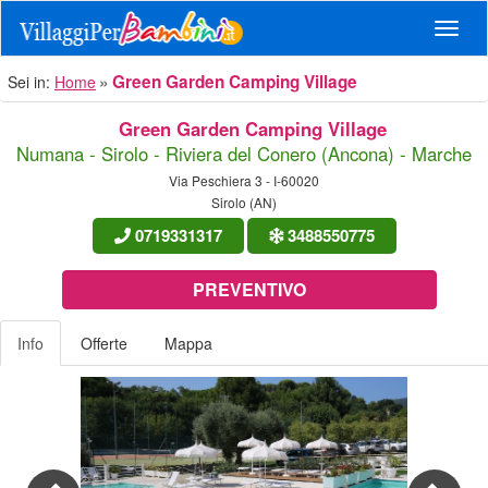
Navig
Green Garden Camping Village
Sei in:
Home
Green Garden Camping Village
Numana - Sirolo - Riviera del Conero (Ancona) - Marche
Via Peschiera 3 - I-60020
Sirolo (AN)
0719331317
3488550775
PREVENTIVO
Info
Offerte
Mappa
Previous
Nex