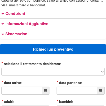
caparra del 30% con bonifico, saldo all’arrivo con assegno, contanti,
visa, mastercard o bancomat.
Condizioni
Informazioni Aggiuntive
Sistemazioni
Richiedi un preventivo
*
seleziona il trattamento desiderato:
*
*
data arrivo:
data partenza:
*
*
adulti:
bambini: