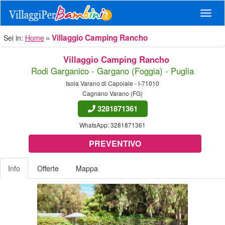
Navig
Villaggio Camping Rancho
Sei in:
Home
Villaggio Camping Rancho
Rodi Garganico - Gargano (Foggia) - Puglia
Isola Varano di Capoiale - I-71010
Cagnano Varano (FG)
3281871361
WhatsApp:
3281871361
PREVENTIVO
Info
Offerte
Mappa
Previous
Nex