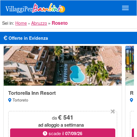
Navig
Roseto
Sei in:
Home
Abruzzo
Offerte in Evidenza
Tortorella Inn Resort
Ri
Tortoreto
Ma
€ 541
da
ad alloggio a settimana
scade il
07/09/26