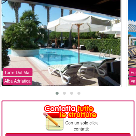
Torre Del Mar
Po
Alba Adriatica
Va
Con un solo click
contatti: