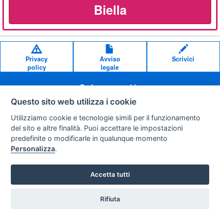
Biella
Privacy
Avviso
Scrivici
policy
legale
Preferenze cookie
Questo sito web utilizza i cookie
Copyright © 2008
Utilizziamo cookie e tecnologie simili per il funzionamento
SVILUPPO TURISMO ITALIA S.r.L. unipersonale
del sito e altre finalità. Puoi accettare le impostazioni
P.IVA: 01665350433 - R.E.A. FM-195884 Via A. Costa, 2
predefinite o modificarle in qualunque momento
63822 Porto San Giorgio (FM)
Personalizza
.
Accetta tutti
Rifiuta
Vuoi ricevere le offerte?