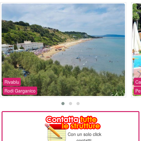
Rivablu
Ca
Rodi Garganico
Pe
Con un solo click
contatti: