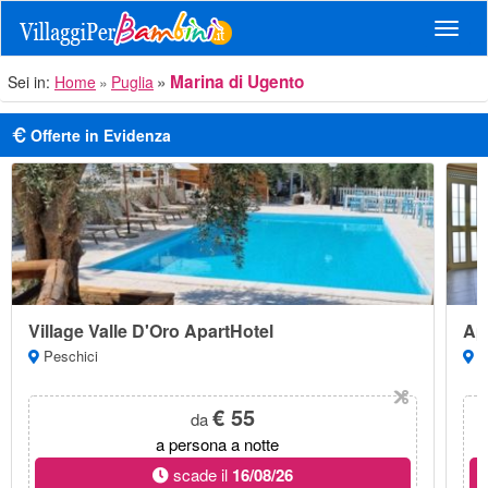
Navig
Marina di Ugento
Sei in:
Home
Puglia
Offerte in Evidenza
Village Valle D'Oro ApartHotel
Ap
Peschici
Ga
€ 55
da
a persona a notte
scade il
16/08/26