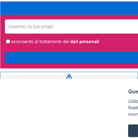
La
tua
email
acconsento al trattamento dei
dati personali
Privacy
policy
Ques
Utili
fina
mom