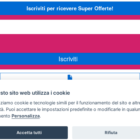
Iscriviti per ricevere Super Offerte!
Iscriviti
Avviso
legale
to sito web utilizza i cookie
Preferenze cookie
zziamo cookie e tecnologie simili per il funzionamento del sito e altr
lità. Puoi accettare le impostazioni predefinite o modificarle in qual
ento
Personalizza
.
Copyright © 2008
SVILUPPO TURISMO ITALIA S.r.L. unipersonale
Accetta tutti
Rifiuta
P.IVA: 01665350433 - R.E.A. FM-195884 Via A. Costa, 2
63822 Porto San Giorgio (FM)