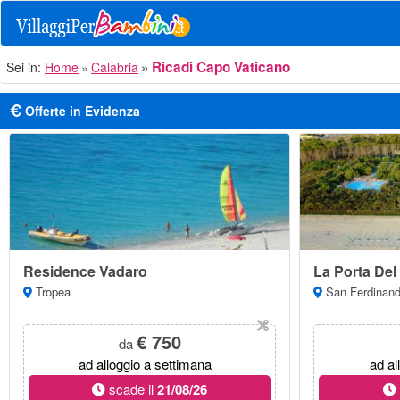
Ricadi Capo Vaticano
Sei in:
Home
Calabria
Offerte in Evidenza
Residence Vadaro
La Porta Del 
Tropea
San Ferdinando
€ 750
da
ad alloggio a settimana
ad al
scade il
21/08/26