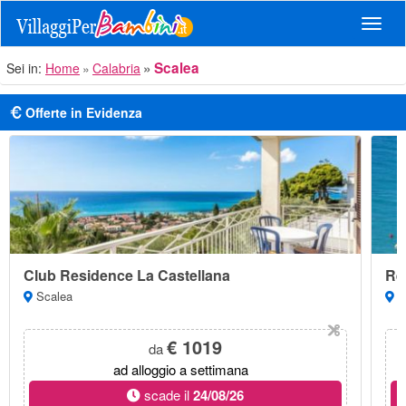
Navig
Scalea
Sei in:
Home
Calabria
Offerte in Evidenza
Club Residence La Castellana
Re
Scalea
T
€ 1019
da
ad alloggio a settimana
scade il
24/08/26