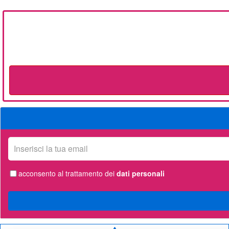
La
tua
email
acconsento al trattamento dei
dati personali