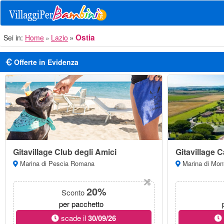
Ostia
Sei in:
Home
Lazio
Offerte in Evidenza
Gitavillage Club degli Amici
Gitavillage C
Marina di Pescia Romana
Marina di Mont
20%
Sconto
per pacchetto
scade il
30/09/26