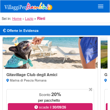
Navig
Rieti
Sei in:
Home
Lazio
Offerte in Evidenza
Gitavillage Club degli Amici
Git
Marina di Pescia Romana
Ma
20%
Sconto
per pacchetto
scade il
30/09/26