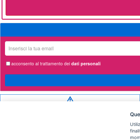
La
tua
email
acconsento al trattamento dei
dati personali
Privacy
policy
Ques
Utili
fina
mom