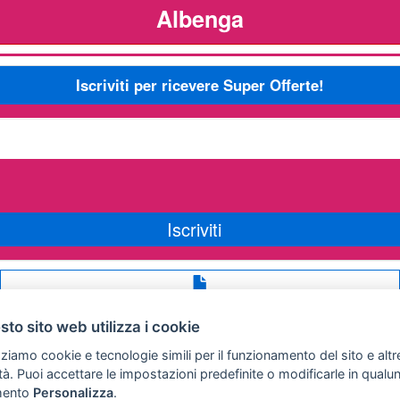
Albenga
Iscriviti per ricevere Super Offerte!
Iscriviti
Avviso
legale
to sito web utilizza i cookie
Preferenze cookie
zziamo cookie e tecnologie simili per il funzionamento del sito e altr
lità. Puoi accettare le impostazioni predefinite o modificarle in qual
ento
Personalizza
.