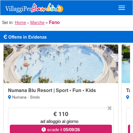
Navig
Fano
Sei in:
Home
Marche
Offerte in Evidenza
Numana Blu Resort | Sport • Fun • Kids
Ta
Numana - Sirolo
Nu
€ 110
ad alloggio al giorno
scade il
05/09/26