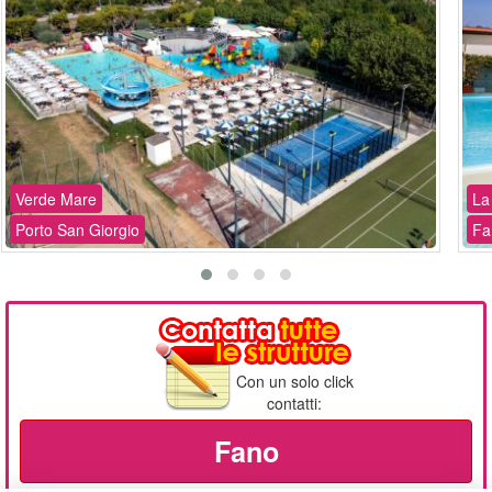
Verde Mare
La
Porto San Giorgio
Fa
Con un solo click
contatti:
Fano