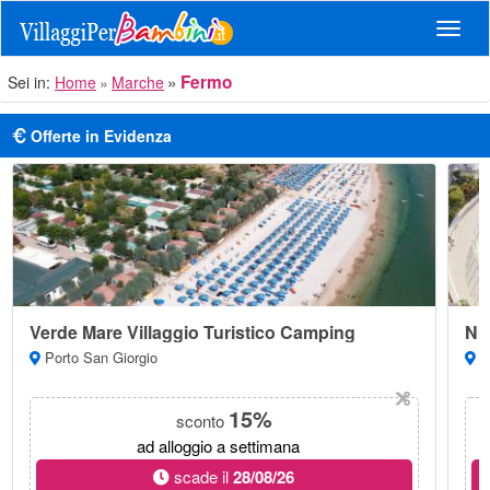
Navig
Fermo
Sei in:
Home
Marche
Offerte in Evidenza
Verde Mare Villaggio Turistico Camping
Nu
Porto San Giorgio
Nu
15%
sconto
ad alloggio a settimana
scade il
28/08/26