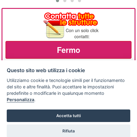
Con un solo click
contatti:
Fermo
Questo sito web utilizza i cookie
Utilizziamo cookie e tecnologie simili per il funzionamento
Privacy
Avviso
Scrivici
policy
legale
del sito e altre finalità. Puoi accettare le impostazioni
predefinite o modificarle in qualunque momento
Preferenze cookie
Personalizza
.
Accetta tutti
Copyright © 2008
SVILUPPO TURISMO ITALIA S.r.L. unipersonale
P.IVA: 01665350433 - R.E.A. FM-195884 Via A. Costa, 2
Rifiuta
63822 Porto San Giorgio (FM)
Vuoi ricevere le offerte?