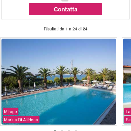
Contatta
Risultati da 1 a 24 di
24
Mirage
La
Marina Di Altidona
Fa