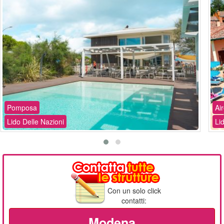
Pomposa
Ai
Lido Delle Nazioni
Li
Con un solo click
contatti:
Modena