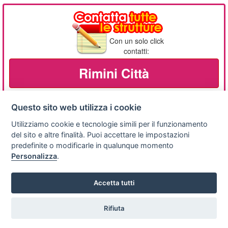
Con un solo click
contatti:
Rimini Città
Questo sito web utilizza i cookie
Utilizziamo cookie e tecnologie simili per il funzionamento
Privacy
Avviso
Scrivici
policy
legale
del sito e altre finalità. Puoi accettare le impostazioni
predefinite o modificarle in qualunque momento
Preferenze cookie
Personalizza
.
Accetta tutti
Copyright © 2008
SVILUPPO TURISMO ITALIA S.r.L. unipersonale
P.IVA: 01665350433 - R.E.A. FM-195884 Via A. Costa, 2
Rifiuta
Vuoi ricevere le offerte?
63822 Porto San Giorgio (FM)