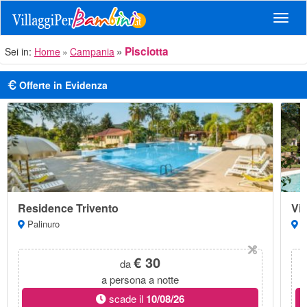
Navig
Pisciotta
Sei in:
Home
Campania
Offerte in Evidenza
Residence Trivento
Vil
Palinuro
Ma
€ 30
da
a persona a notte
scade il
10/08/26