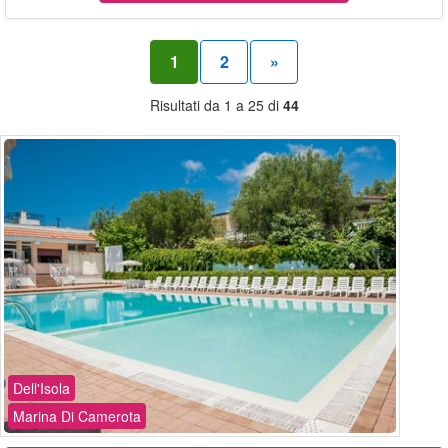
1
2
»
Risultati da 1 a 25 di
44
Dell'Isola
Marina Di Camerota