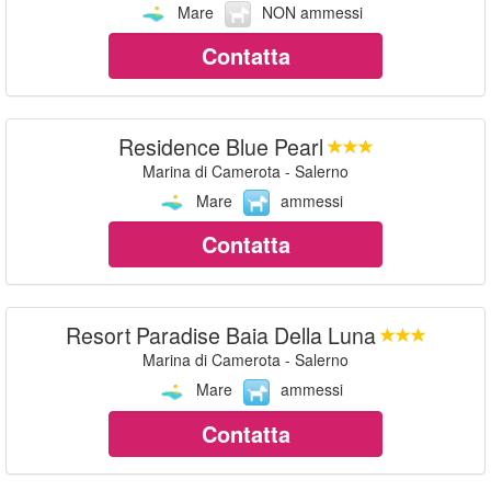
Mare
NON ammessi
Contatta
Residence Blue Pearl
Marina di Camerota - Salerno
Mare
ammessi
Contatta
Resort Paradise Baia Della Luna
Marina di Camerota - Salerno
Mare
ammessi
Contatta