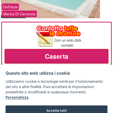
Dell'Isola
Marina Di Camerota
Con un solo click
contatti:
Caserta
Questo sito web utilizza i cookie
Utilizziamo cookie e tecnologie simili per il funzionamento
Privacy
Avviso
Scrivici
policy
legale
del sito e altre finalità. Puoi accettare le impostazioni
predefinite o modificarle in qualunque momento
Preferenze cookie
Personalizza
.
Accetta tutti
Copyright © 2008