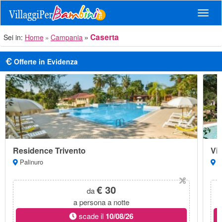
Navig
Caserta
Sei in:
Home
Campania
Offerte in Evidenza
Residence Trivento
Vil
Palinuro
Ma
€ 30
da
a persona a notte
scade il
10/08/26