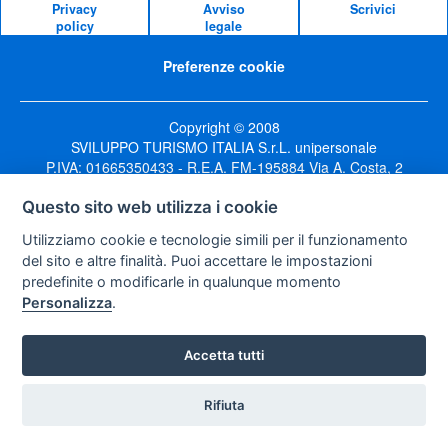
Privacy
Avviso
Scrivici
policy
legale
Preferenze cookie
Copyright © 2008
SVILUPPO TURISMO ITALIA S.r.L. unipersonale
P.IVA: 01665350433 - R.E.A. FM-195884 Via A. Costa, 2
63822 Porto San Giorgio (FM)
Questo sito web utilizza i cookie
Utilizziamo cookie e tecnologie simili per il funzionamento
del sito e altre finalità. Puoi accettare le impostazioni
predefinite o modificarle in qualunque momento
Personalizza
.
Accetta tutti
Rifiuta
Vuoi ricevere le offerte?