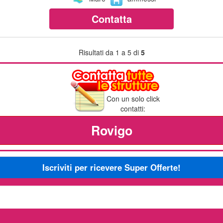
Contatta
Risultati da 1 a 5 di
5
Con un solo click
contatti:
Rovigo
Iscriviti per ricevere Super Offerte!