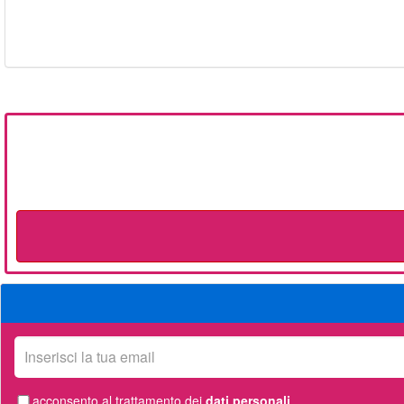
La
tua
email
acconsento al trattamento dei
dati personali