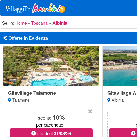
Albinia
Sei in:
Home
Toscana
Offerte in Evidenza
Gitavillage Talamone
Gitavillage 
Talamone
Albinia
10%
sconto
per pacchetto
scade il
31/08/26