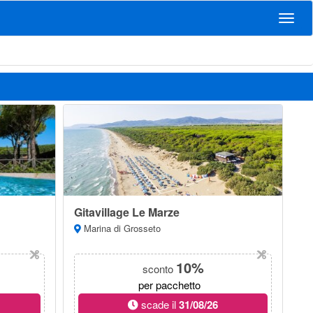
Navig
Gitavillage Le Marze
Marina di Grosseto
10%
sconto
per pacchetto
scade il
31/08/26