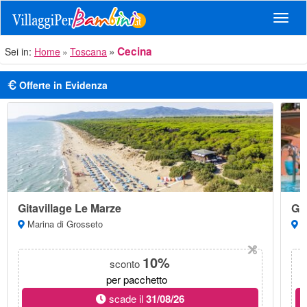
Navig
Cecina
Sei in:
Home
Toscana
Offerte in Evidenza
Gitavillage Le Marze
Git
Marina di Grosseto
Al
10%
sconto
per pacchetto
scade il
31/08/26