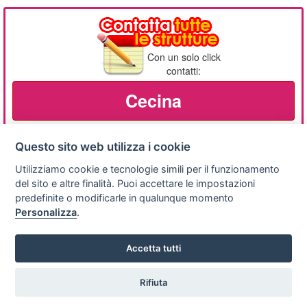
Con un solo click
contatti:
Cecina
Questo sito web utilizza i cookie
Utilizziamo cookie e tecnologie simili per il funzionamento
Privacy
Avviso
Scrivici
policy
legale
del sito e altre finalità. Puoi accettare le impostazioni
predefinite o modificarle in qualunque momento
Preferenze cookie
Personalizza
.
Accetta tutti
Copyright © 2008
SVILUPPO TURISMO ITALIA S.r.L. unipersonale
P.IVA: 01665350433 - R.E.A. FM-195884 Via A. Costa, 2
Rifiuta
Vuoi ricevere le offerte?
63822 Porto San Giorgio (FM)