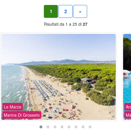
1
2
»
Risultati da 1 a 25 di
27
Le Marze
Ar
Marina Di Grosseto
Ma