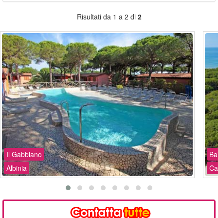
Risultati da 1 a 2 di
2
Il Gabbiano
Ba
Albinia
Ca