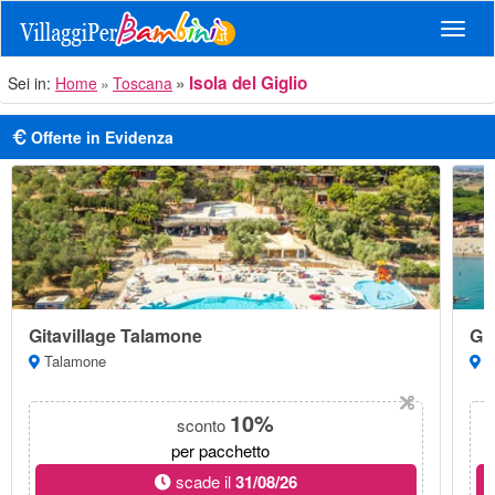
Navig
Isola del Giglio
Sei in:
Home
Toscana
Offerte in Evidenza
Gitavillage Talamone
Git
Talamone
Al
10%
sconto
per pacchetto
scade il
31/08/26