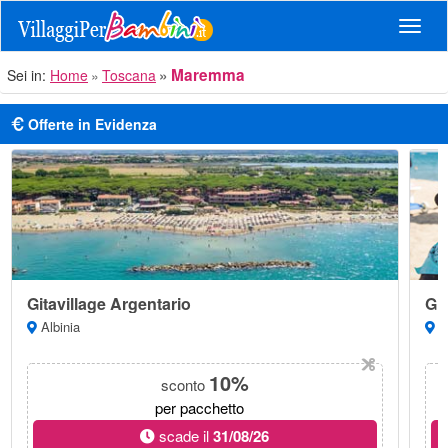
Navig
Maremma
Sei in:
Home
Toscana
Offerte in Evidenza
Gitavillage Argentario
Git
Albinia
Ma
10%
sconto
per pacchetto
scade il
31/08/26