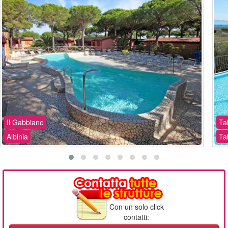
Il Gabbiano
Ta
Albinia
Ta
Con un solo click
contatti: