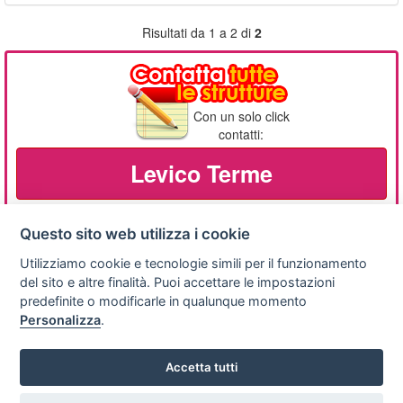
Risultati da 1 a 2 di
2
Con un solo click
contatti:
Levico Terme
Questo sito web utilizza i cookie
Utilizziamo cookie e tecnologie simili per il funzionamento
Privacy
Avviso
Scrivici
policy
legale
del sito e altre finalità. Puoi accettare le impostazioni
predefinite o modificarle in qualunque momento
Preferenze cookie
Personalizza
.
Accetta tutti
Copyright © 2008
SVILUPPO TURISMO ITALIA S.r.L. unipersonale