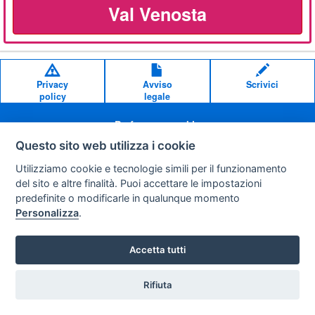
Val Venosta
Privacy
Avviso
Scrivici
policy
legale
Preferenze cookie
Questo sito web utilizza i cookie
Copyright © 2008
Utilizziamo cookie e tecnologie simili per il funzionamento
SVILUPPO TURISMO ITALIA S.r.L. unipersonale
del sito e altre finalità. Puoi accettare le impostazioni
P.IVA: 01665350433 - R.E.A. FM-195884 Via A. Costa, 2
predefinite o modificarle in qualunque momento
63822 Porto San Giorgio (FM)
Personalizza
.
Accetta tutti
Rifiuta
Vuoi ricevere le offerte?