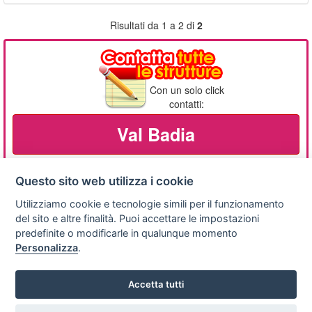
Risultati da 1 a 2 di
2
Con un solo click
contatti:
Val Badia
Questo sito web utilizza i cookie
Utilizziamo cookie e tecnologie simili per il funzionamento
Privacy
Avviso
Scrivici
policy
legale
del sito e altre finalità. Puoi accettare le impostazioni
predefinite o modificarle in qualunque momento
Preferenze cookie
Personalizza
.
Accetta tutti
Copyright © 2008
SVILUPPO TURISMO ITALIA S.r.L. unipersonale